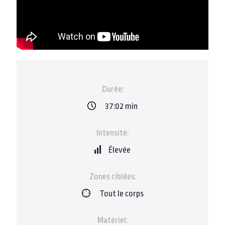
Durée:
37:02 min
Intensité:
Élevée
Zones ciblées:
Tout le corps
Matériel: