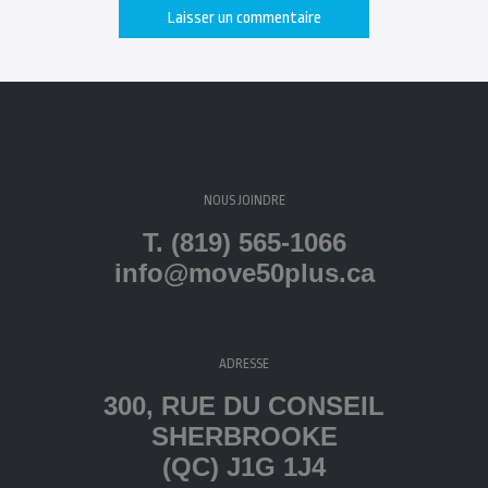
NOUS JOINDRE
T. (819) 565-1066
info@move50plus.ca
ADRESSE
300, RUE DU CONSEIL
SHERBROOKE
(QC) J1G 1J4