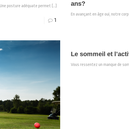
ans?
? Une posture adéquate permet
[…]
En avançant en âge oui, notre corp
1
Le sommeil et l’act
Vous ressentez un manque de somme