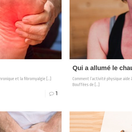
Qui a allumé le cha
hronique et la fibromyalgie
[…]
Comment l’activité physique aide
Bouffées de
[…]
1