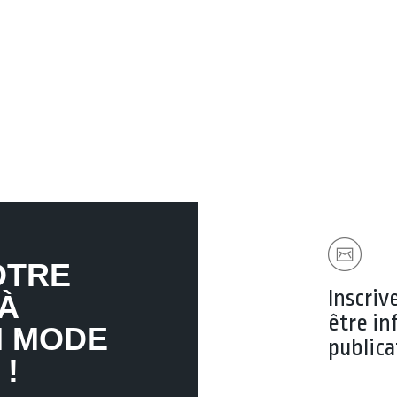
OTRE
Inscriv
 À
être in
N MODE
publica
 !