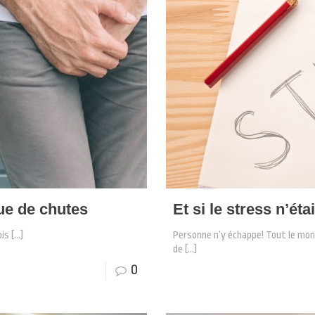
que de chutes
Et si le stress n’ét
ois
[…]
Personne n’y échappe! Tout le mon
de
[…]
0