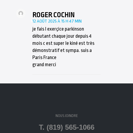
ROGER COCHIN
12 AOÛT 2025 À 15 H 47 MIN
je fais l exerçice parkinson
débutant chaque jour depuis 4
mois c est super le kiné est très
démonstratif et sympa. suis a
Paris France
grand merci
NOUS JOINDRE
T. (819) 565-1066