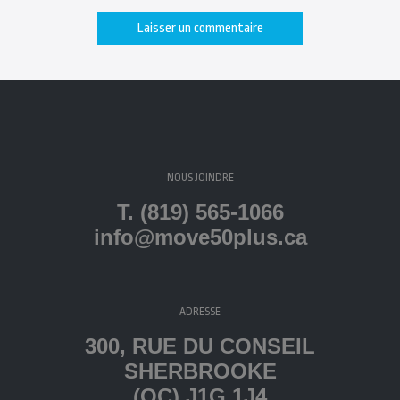
NOUS JOINDRE
T. (819) 565-1066
info@move50plus.ca
ADRESSE
300, RUE DU CONSEIL
SHERBROOKE
(QC) J1G 1J4