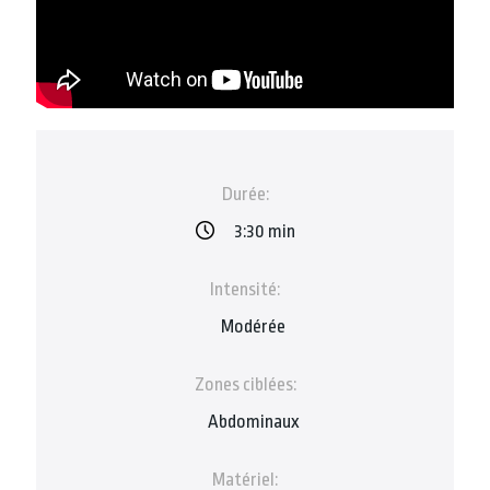
Durée:
3:30 min
Intensité:
Modérée
Zones ciblées:
Abdominaux
Matériel: