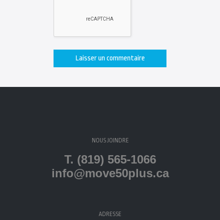
NOUS JOINDRE
T. (819) 565-1066
info@move50plus.ca
ADRESSE