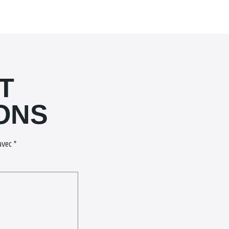
T
ONS
 avec
*