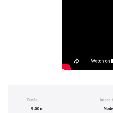
Durée:
Intensit
9 :00 min
Modé