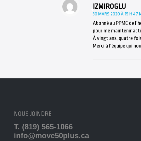
IZMIROGLU
30 MARS 2020 À 15 H 47 
Abonné au PPMC de l’hô
pour me maintenir acti
À vingt ans, quatre foi
Merci à l’équipe qui nou
NOUS JOINDRE
T. (819) 565-1066
info@move50plus.ca