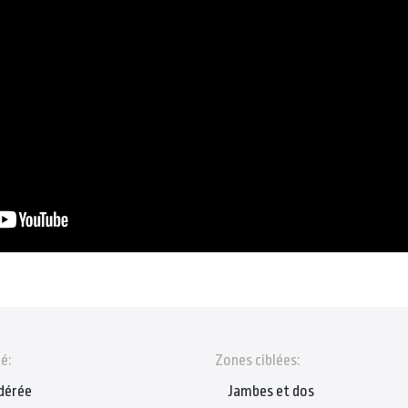
é:
Zones ciblées:
dérée
Jambes et dos