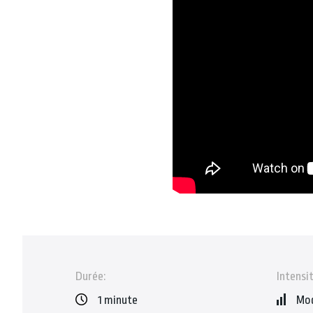
Durée:
Intensit
1 minute
Mo