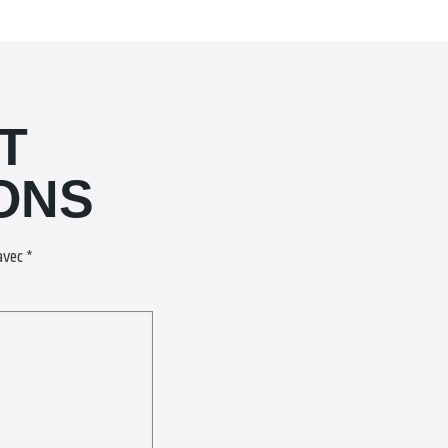
T
ONS
 avec
*