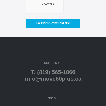
NOUS JOINDRE
T. (819) 565-1066
info@move50plus.ca
ADRESSE